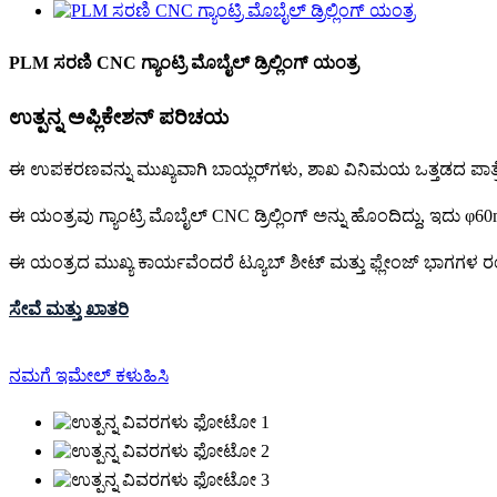
PLM ಸರಣಿ CNC ಗ್ಯಾಂಟ್ರಿ ಮೊಬೈಲ್ ಡ್ರಿಲ್ಲಿಂಗ್ ಯಂತ್ರ
ಉತ್ಪನ್ನ ಅಪ್ಲಿಕೇಶನ್ ಪರಿಚಯ
ಈ ಉಪಕರಣವನ್ನು ಮುಖ್ಯವಾಗಿ ಬಾಯ್ಲರ್‌ಗಳು, ಶಾಖ ವಿನಿಮಯ ಒತ್ತಡದ ಪಾತ್ರೆಗಳು
ಈ ಯಂತ್ರವು ಗ್ಯಾಂಟ್ರಿ ಮೊಬೈಲ್ CNC ಡ್ರಿಲ್ಲಿಂಗ್ ಅನ್ನು ಹೊಂದಿದ್ದು, ಇದು 
ಈ ಯಂತ್ರದ ಮುಖ್ಯ ಕಾರ್ಯವೆಂದರೆ ಟ್ಯೂಬ್ ಶೀಟ್ ಮತ್ತು ಫ್ಲೇಂಜ್ ಭಾಗಗಳ ರಂಧ
ಸೇವೆ ಮತ್ತು ಖಾತರಿ
ನಮಗೆ ಇಮೇಲ್ ಕಳುಹಿಸಿ