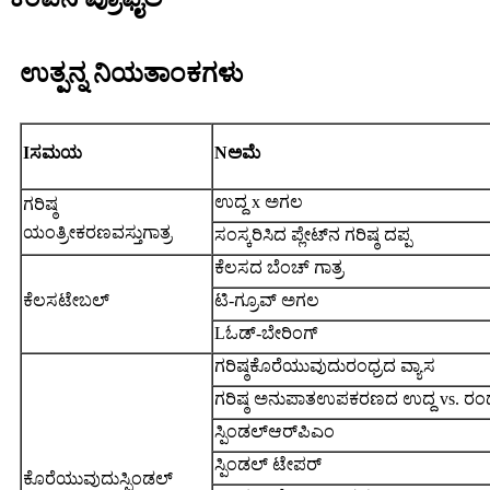
ಉತ್ಪನ್ನ ನಿಯತಾಂಕಗಳು
I
ಸಮಯ
N
ಅಮೆ
ಉದ್ದ x ಅಗಲ
ಗರಿಷ್ಠ
ಯಂತ್ರೀಕರಣ
ವಸ್ತು
ಗಾತ್ರ
ಸಂಸ್ಕರಿಸಿದ ಪ್ಲೇಟ್‌ನ ಗರಿಷ್ಠ ದಪ್ಪ
ಕೆಲಸದ ಬೆಂಚ್ ಗಾತ್ರ
ಕೆಲಸ
ಟೇಬಲ್
ಟಿ-ಗ್ರೂವ್ ಅಗಲ
L
ಓಡ್-ಬೇರಿಂಗ್
ಗರಿಷ್ಠ
ಕೊರೆಯುವುದು
ರಂಧ್ರದ ವ್ಯಾಸ
ಗರಿಷ್ಠ ಅನುಪಾತ
ಉಪಕರಣದ ಉದ್ದ vs. ರಂಧ್
ಸ್ಪಿಂಡಲ್
ಆರ್‌ಪಿಎಂ
ಸ್ಪಿಂಡಲ್ ಟೇಪರ್
ಕೊರೆಯುವುದು
ಸ್ಪಿಂಡಲ್