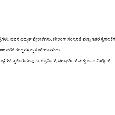
, ಪವನ ವಿದ್ಯುತ್ ಫ್ಲೇಂಜ್‌ಗಳು, ಬೇರಿಂಗ್ ಸಂಸ್ಕರಣೆ ಮತ್ತು ಇತರ ಕೈಗಾರಿಕೆಗಳ
φ60mm ವರೆಗೆ ರಂಧ್ರಗಳನ್ನು ಕೊರೆಯಬಹುದು.
್ರಗಳನ್ನು ಕೊರೆಯುವುದು, ಗ್ರೂವಿಂಗ್, ಚೇಂಫರಿಂಗ್ ಮತ್ತು ಲಘು ಮಿಲ್ಲಿಂಗ್.